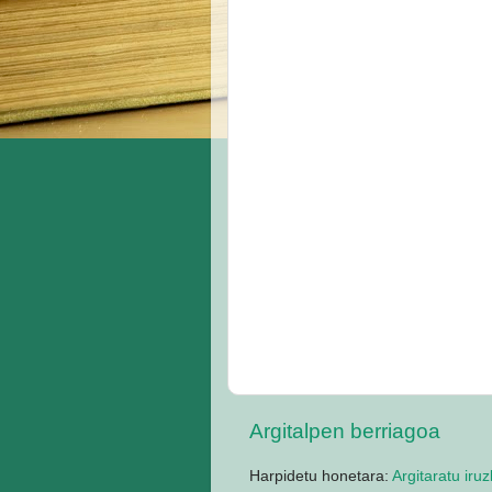
Argitalpen berriagoa
Harpidetu honetara:
Argitaratu iru