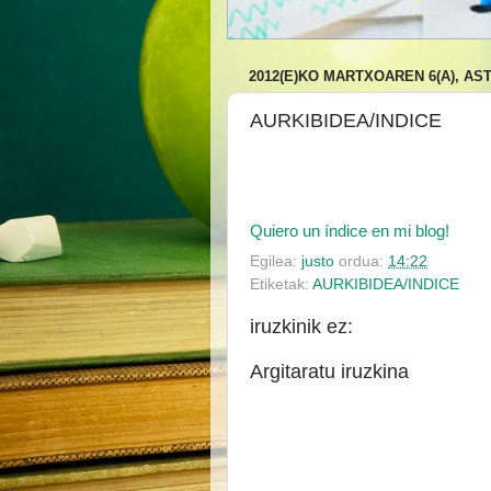
2012(E)KO MARTXOAREN 6(A), A
AURKIBIDEA/INDICE
Quiero un índice en mi blog!
Egilea:
justo
ordua:
14:22
Etiketak:
AURKIBIDEA/INDICE
iruzkinik ez:
Argitaratu iruzkina