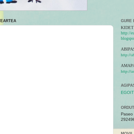
STEARTEA
GURE 
KIDET
http://
blogspo
ABIPA
http://
AMAPA
http://
AGIPA
EGOIT
ORDUT
Paseo 
29249
MOVIL