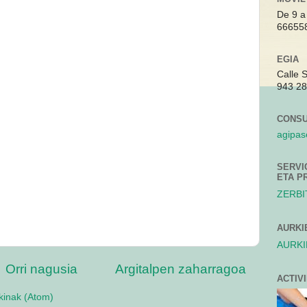
De 9 a
66655
EGIA
Calle 
943 28
CONSU
agipa
SERVI
ETA P
ZERBI
AURKI
AURKI
Orri nagusia
Argitalpen zaharragoa
ACTIV
zkinak (Atom)