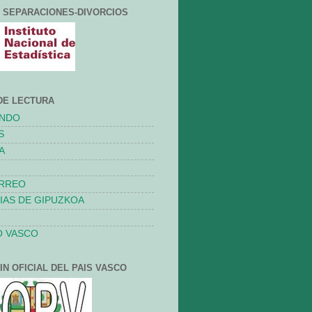
 SEPARACIONES-DIVORCIOS
DE LECTURA
UNDO
S
A
ORREO
IAS DE GIPUZKOA
O VASCO
IN OFICIAL DEL PAIS VASCO