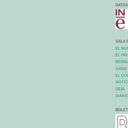
DATOS
SALA 
EL M
EL PAI
BERRI
GARA
EL C
NOTIC
DEIA
DIARI
BOLET