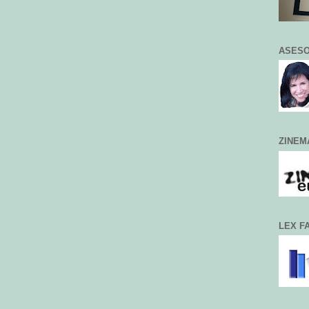
ASESO
ZINEM
LEX F