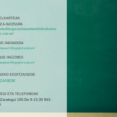
ELKARTEAK
ZA-943292496
euskadikogurasobananduenfederakuntza.
t.com.es
/
SE-9465669204
abipase1.blogspot.com.es/
SE-945259831
amapase.blogspot.com.es/
SEKO EGOITZA/SEDE
ZA/SEDE
EGI ETA TELEFONOAK
Zarategui 100.De 9-13,30 943-
6