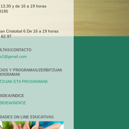
 13,30 y de 16 a 19 horas
8195
San Cristobal 6.De 16 a 19 horas
 62 97
LTAS/CONTACTO
se2@gmail.com
CIOS Y PROGRAMAS/ZERBITZUAK
ROGRAMAK
TZUAK ETA PROGRAMAK
BIDEA/INDICE
BIDEA/INDICE
IDADES ON LINE EDUCATIVAS